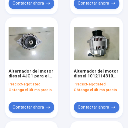
Contactar ahora
Contactar ahora
Alternador del motor
Alternador del motor
diesel 4JG1 para el
diesel 1012114310
excavador SY55
para 6D102 el
Precio:
Negotiated
Precio:
Negotiated
ZX708-94428798-0
excavador PC200-7
Obtenga el último precio
Obtenga el último precio
24V 45A
24V 40A
Contactar ahora
Contactar ahora