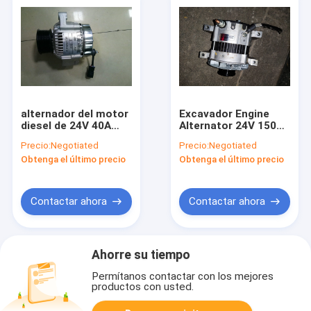
alternador del motor
Excavador Engine
diesel de 24V 40A
Alternator 24V 150A
para 6D107 el
de C9 C-9 para E336D
Precio:
Negotiated
Precio:
Negotiated
excavador PC200-8
272-1889 226-7683
Obtenga el último precio
Obtenga el último precio
600-861-3420
Contactar ahora
Contactar ahora
Ahorre su tiempo
Permítanos contactar con los mejores
productos con usted.