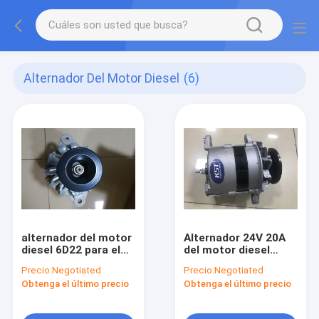
Alternador Del Motor Diesel
(6)
alternador del motor
Alternador 24V 20A
diesel 6D22 para el
del motor diesel
excavador HD1250
PC60-6 para el
Precio:
Negotiated
Precio:
Negotiated
ME017632 24V 50A
excavador 4D95
Obtenga el último precio
Obtenga el último precio
6008213850
0330005510