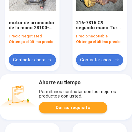
motor de arrancador
216-7815 C9
de la mano 28100-
segundo mano Turbo
E0080 segundo para
para el material de
Precio:
Negotiated
Precio:
negotiable
el excavador SK350-8
acero del motor
Obtenga el último precio
Obtenga el último precio
28100-78124
diesel de
ExcavatorE330
E330C
Contactar ahora
Contactar ahora
Ahorre su tiempo
Permítanos contactar con los mejores
productos con usted.
Dar su requisito