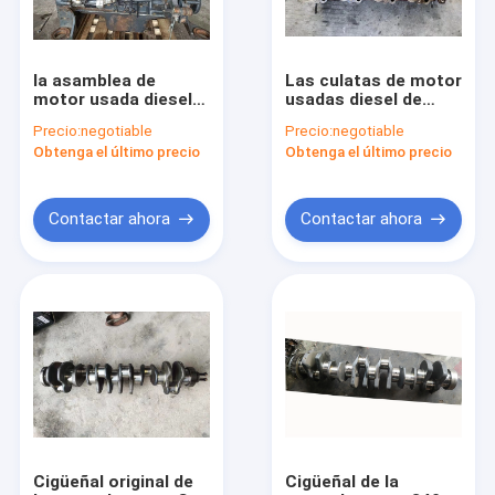
la asamblea de
Las culatas de motor
motor usada diesel
usadas diesel de
6D125-3 850Kg carga
J05E, cilindro 4 van al
Precio:
negotiable
Precio:
negotiable
para la original de Pc
excavador SK200-8
Obtenga el último precio
Obtenga el último precio
450-7 del excavador
SK250-8
Contactar ahora
Contactar ahora
Hogar
Productos
Sobre nosotros
Cigüeñal original de
Cigüeñal de la