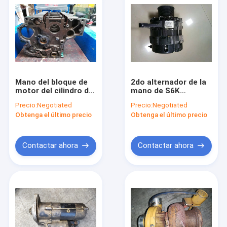
Mano del bloque de
2do alternador de la
motor del cilindro de
mano de S6K
EC220D 6 segundo,
Mitsubishi para el
Precio:
Negotiated
Precio:
Negotiated
bloque de Diesel
excavador E320C
Obtenga el último precio
Obtenga el último precio
Engine Cylinder del
32G68-00101 24V
excavador
50A ME070120
Contactar ahora
Contactar ahora