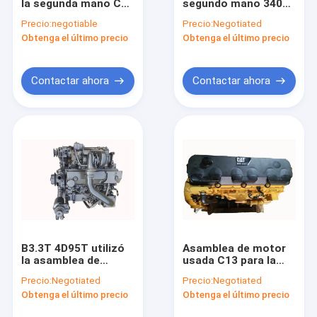
la segunda mano C7
segundo mano 3406
Viaje de la fábrica
para el excavador
para el excavador
Precio:
negotiable
Precio:
Negotiated
Diesel Engine de
3406C 3406E 3176C
Obtenga el último precio
Obtenga el último precio
E329D E325D
156 - 8536
Control de calidad
Éntrenos en contacto con
Contactar ahora
Contactar ahora
Pida una cita
Asamblea de motor usada
Bloques de motor usados
Culatas de motor usadas
B3.3T 4D95T utilizó
Asamblea de motor
la asamblea de
usada C13 para la
Cigüeñal de la segunda mano
motor para el
refrigeración por
Precio:
Negotiated
Precio:
Negotiated
excavador PC120 - 5
agua eléctrica del
Bomba usada de la inyección de carburante
Obtenga el último precio
Obtenga el último precio
JCM908D
excavador E349D
E349E