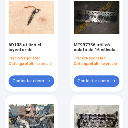
6D108 utilizó el
ME997756 utilizó
inyector de
culata de 16 válvulas,
combustible para el
4 que el cilindro va al
Precio:
Negotiated
Precio:
Negotiated
motor diesel 6222-
excavador SK330-6
Obtenga el último precio
Obtenga el último precio
13-3300 para el
HD1430-3
excavador PC300-5
Contactar ahora
Contactar ahora