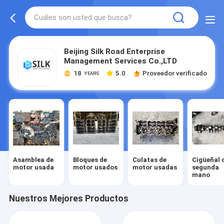
Beijing Silk Road Enterprise
Management Services Co.,LTD
18
5.0
Proveedor verificado
YEARS
Asamblea de
Bloques de
Culatas de
Cigüeñal d
motor usada
motor usados
motor usadas
segunda
mano
Nuestros Mejores Productos