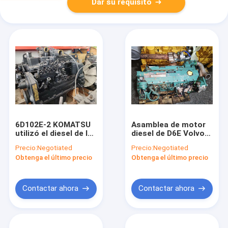
Dar su requisito
6D102E-2 KOMATSU
Asamblea de motor
utilizó el diesel de la
diesel de D6E Volvo
asamblea de motor
usada para el
Precio:
Negotiated
Precio:
Negotiated
para el excavador
excavador EC220DLR
Obtenga el último precio
Obtenga el último precio
PC200-7
EC210B eléctrico
Contactar ahora
Contactar ahora