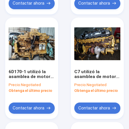
Contactar ahora
Contactar ahora
6D170-1 utilizó la
C7 utilizó la
asamblea de motor
asamblea de motor
para el tipo diesel del
diesel para el
Precio:
Negotiated
Precio:
Negotiated
excavador PC1000-1
excavador E325D
Obtenga el último precio
Obtenga el último precio
E329D 444-7149
Contactar ahora
Contactar ahora