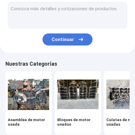
Inyector de combustible usado
Segunda mano Turbo
Motor de arrancador de la segunda mano
Continuar
Alternador de la segunda mano
Árbol de levas usado
Nuestras Categorías
Bombas de aceite usadas
Biela usada
Asamblea de motor diesel
Montaje del motor de arrancador
Asamblea de motor
Bloques de motor
Culatas de mo
Turbocompresor del motor diesel
usada
usados
usadas