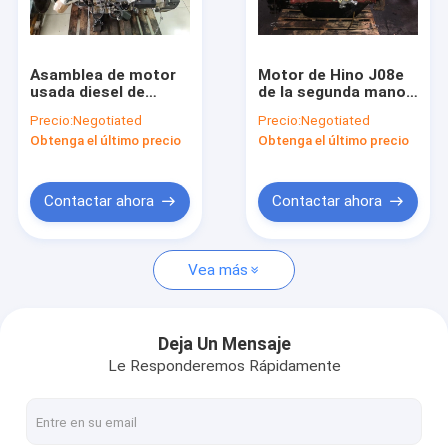
Viaje de la fábrica
Control de calidad
Asamblea de motor
Motor de Hino J08e
usada diesel de
de la segunda mano,
Éntrenos en contacto con
Mitsubishi 6D16 para
inyección eléctrica
Precio:
Negotiated
Precio:
Negotiated
el excavador
del motor diesel para
Obtenga el último precio
Obtenga el último precio
HD1430-3 SK330-6E
el excavador SK350-8
Pida una cita
Contactar ahora
Contactar ahora
Asamblea de motor usada
Vea más
Bloques de motor usados
Culatas de motor usadas
Deja Un Mensaje
Le Responderemos Rápidamente
Cigüeñal de la segunda mano
Bomba usada de la inyección de carburante