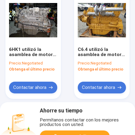
6HK1 utilizó la
C6.4 utilizó la
asamblea de motor
asamblea de motor
para el excavador
diesel para la original
Precio:
Negotiated
Precio:
Negotiated
ZX330-3/la
del excavador E320D
Obtenga el último precio
Obtenga el último precio
refrigeración por
E324D
agua electrónica de
SY285C
Contactar ahora
Contactar ahora
Ahorre su tiempo
Permítanos contactar con los mejores
productos con usted.