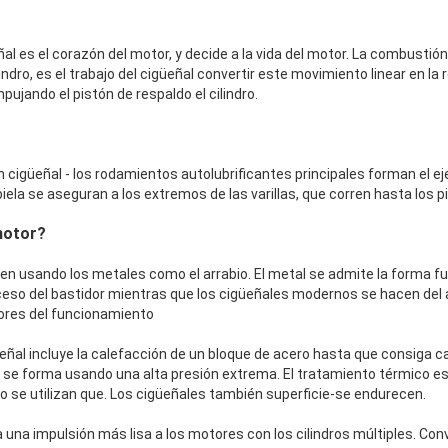
ñal es el corazón del motor, y decide a la vida del motor. La combustión
indro, es el trabajo del cigüeñal convertir este movimiento linear en l
ujando el pistón de respaldo el cilindro.
n cigüeñal - los rodamientos autolubrificantes principales forman el eje
a biela se aseguran a los extremos de las varillas, que corren hasta los 
 motor?
en usando los metales como el arrabio. El metal se admite la forma fu
eso del bastidor mientras que los cigüeñales modernos se hacen del a
ores del funcionamiento
üeñal incluye la calefacción de un bloque de acero hasta que consiga 
 se forma usando una alta presión extrema. El tratamiento térmico es
uro se utilizan que. Los cigüeñales también superficie-se endurecen.
a una impulsión más lisa a los motores con los cilindros múltiples. Conv