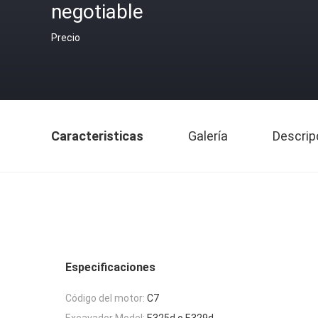
negotiable
Precio
Caracteristicas
Galería
Descrip
Especificaciones
Código del motor:
C7
Excavador Model:
E325d o E329d