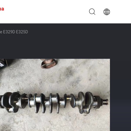
na
 De E329D E325D