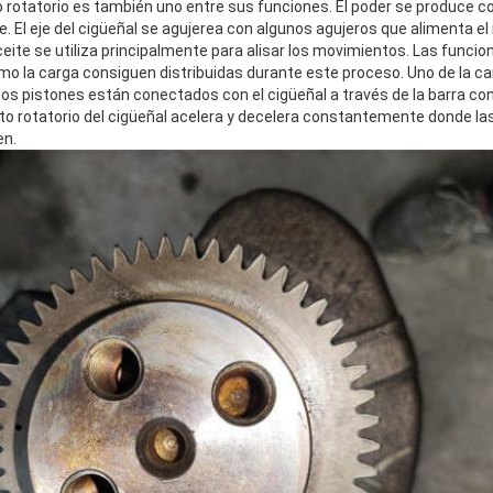
o rotatorio es también uno entre sus funciones. El poder se produce c
. El eje del cigüeñal se agujerea con algunos agujeros que alimenta el
ceite se utiliza principalmente para alisar los movimientos. Las funcio
 la carga consiguen distribuidas durante este proceso. Uno de la car
los pistones están conectados con el cigüeñal a través de la barra co
o rotatorio del cigüeñal acelera y decelera constantemente donde las
en.