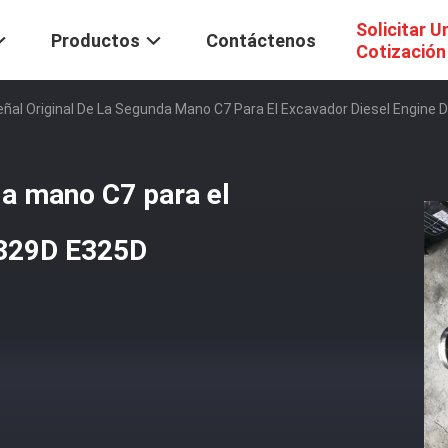
Solicitar U
Productos
Contáctenos
Cotización
eñal Original De La Segunda Mano C7 Para El Excavador Diesel Engine
da mano C7 para el
E329D E325D