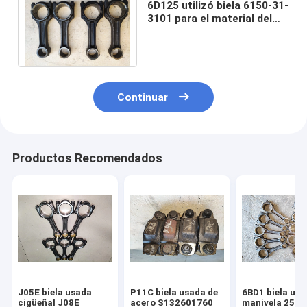
6D125 utilizó biela 6150-31-
3101 para el material del
acero del excavador
PC400-5 PC450-7
Continuar
Productos Recomendados
J05E biela usada
P11C biela usada de
6BD1 biela us
cigüeñal J08E
acero S132601760
manivela 2508