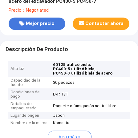
acero del excavador PC400-5 PC450-7
Precio：Negotiated
Mejor precio
Contactar ahora
Descripción De Producto
,
6D125 utilizó biela
Alta luz
,
PC400-5 utilizó biela
PC450-7 utilizó biela de acero
Capacidad de la
30 pedazos
fuente
Condiciones de
D/P, T/T
pago
Detalles de
Paquete o fumigación neutral libre
empaquetado
Lugar de origen
Japón
Nombre de la marca
Komastu
Vea más