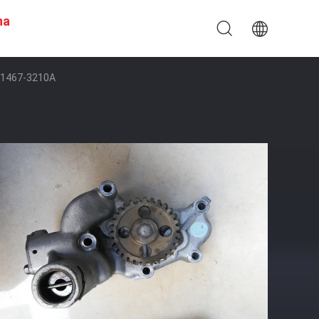
na
 11467-3210A