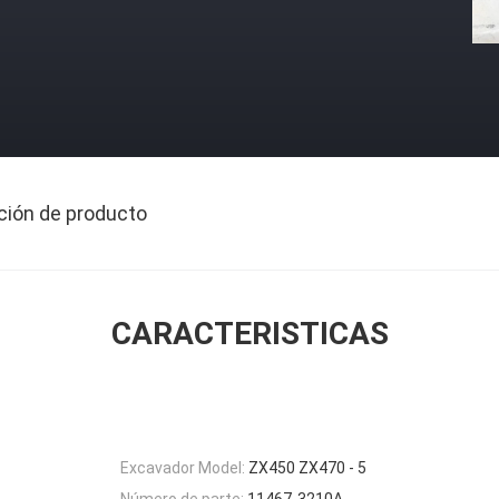
ción de producto
CARACTERISTICAS
Excavador Model:
ZX450 ZX470 - 5
Número de parte:
11467-3210A