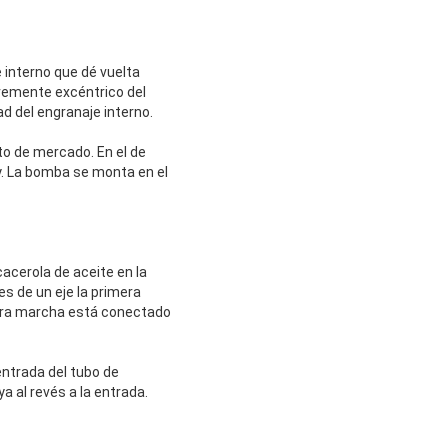
 interno que dé vuelta
evemente excéntrico del
ad del engranaje interno.
to de mercado. En el de
y. La bomba se monta en el
cerola de aceite en la
es de un eje la primera
mera marcha está conectado
 entrada del tubo de
a al revés a la entrada.