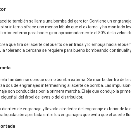
tor
 aceite también se llama una bomba del gerotor. Contiene un engranaje
l rotor interno ofrece uno menos lóbulo que el externo, y ha montado l
el rotor externo para hacer girar aproximadamente el 80% de la velocid
a que tira del aceite del puerto de entrada y lo empuja hacia el puer
e, la tolerancia cercana se requiere para bueno bombeando continualit
emela
ela también se conoce como bomba externa. Se monta dentro de la ca
tiliza dos de engranajes intermeshing al aceite de bomba. Las impulsion
aje son conducidas por la primera marcha. El eje que condujo la pri
igüeñal, del árbol de levas o del distribuidor.
s dientes de engranaje y llevarlo alrededor del engranaje exterior de la
 liquidación apretada entre los engranajes que evita que el aceite fluy
portada