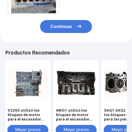
excavador E320D2
Continuar
Productos Recomendados
V2203 utilizó los
6WG1 utilizó los
S4Q1 S4Q2 uti
bloques de motor
bloques de motor
los bloques de
para el excavador
para el excavador
para las piezas
KX155 KX163 1G633
EX480 ZX460 - 3 8-
motor diesel d
- 0101D
98180452-1 898180-
excavador E3
Mejor precio
Mejor precio
Mejor pre