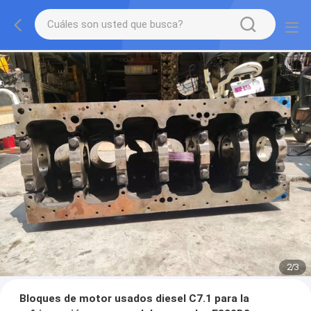
2
/
3
Bloques de motor usados diesel C7.1 para la