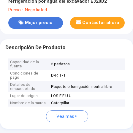
refrigeración por agua del excavador E320D2
Precio：Negotiated
Mejor precio
Contactar ahora
Descripción De Producto
Capacidad de la
5 pedazos
fuente
Condiciones de
D/P, T/T
pago
Detalles de
Paquete o fumigación neutral libre
empaquetado
Lugar de origen
LOS E.E.U.U.
Nombre de la marca
Caterpillar
Vea más