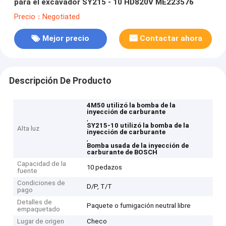
para el excavador SY215 - 10 HD820V ME223576
Precio：Negotiated
Mejor precio
Contactar ahora
Descripción De Producto
4M50 utilizó la bomba de la
inyección de carburante
,
SY215-10 utilizó la bomba de la
Alta luz
inyección de carburante
,
Bomba usada de la inyección de
carburante de BOSCH
Capacidad de la
10 pedazos
fuente
Condiciones de
D/P, T/T
pago
Detalles de
Paquete o fumigación neutral libre
empaquetado
Lugar de origen
Checo