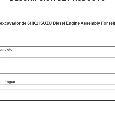
l excavador de 6HK1 ISUZU Diesel Engine Assembly For refr
ompleto
5
n por agua