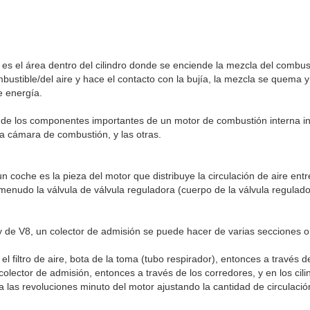
n
 el área dentro del cilindro donde se enciende la mezcla del combusti
ustible/del aire y hace el contacto con la bujía, la mezcla se quema 
e energía.
s de los componentes importantes de un motor de combustión interna in
, la cámara de combustión, y las otras.
n coche es la pieza del motor que distribuye la circulación de aire entre
menudo la válvula de válvula reguladora (cuerpo de la válvula regulado
 de V8, un colector de admisión se puede hacer de varias secciones o
 el filtro de aire, bota de la toma (tubo respirador), entonces a través d
colector de admisión, entonces a través de los corredores, y en los cili
a las revoluciones minuto del motor ajustando la cantidad de circulació